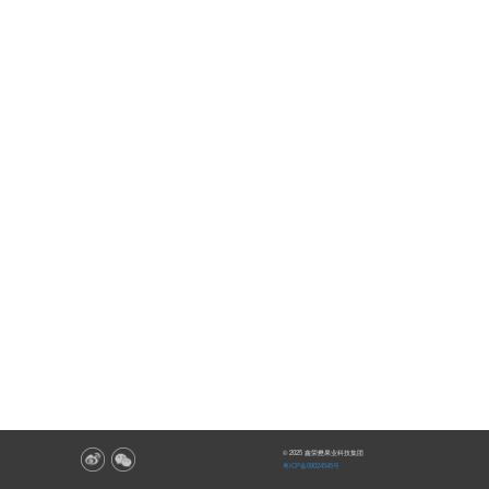
© 2025 鑫荣懋果业科技集团
粤ICP备08024545号