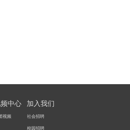
视频中心
加入我们
团视频
社会招聘
校园招聘