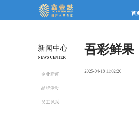
首
吾彩鲜果
新闻中心
NEWS CENTER
2025-04-18 11:02:26
企业新闻
品牌活动
员工风采