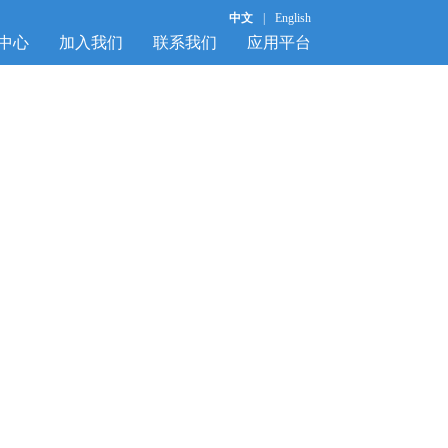
中文
|
English
中心
加入我们
联系我们
应用平台