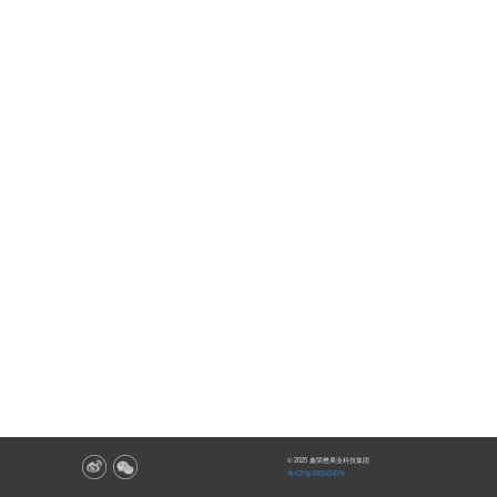
© 2025 鑫荣懋果业科技集团
粤ICP备08024545号