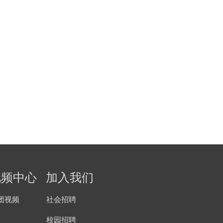
视频中心
加入我们
团视频
社会招聘
校园招聘