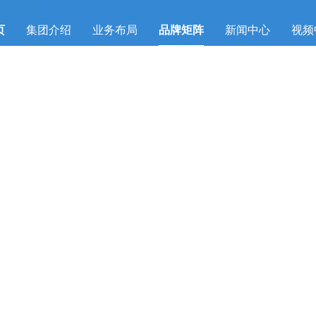
页
集团介绍
业务布局
品牌矩阵
新闻中心
视频