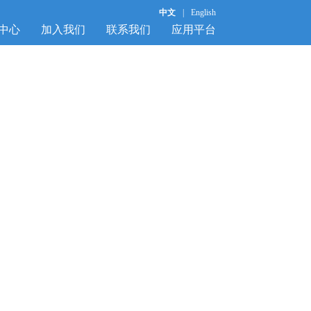
中文
|
English
中心
加入我们
联系我们
应用平台