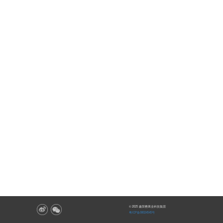
© 2025 鑫荣懋果业科技集团
粤ICP备08024545号