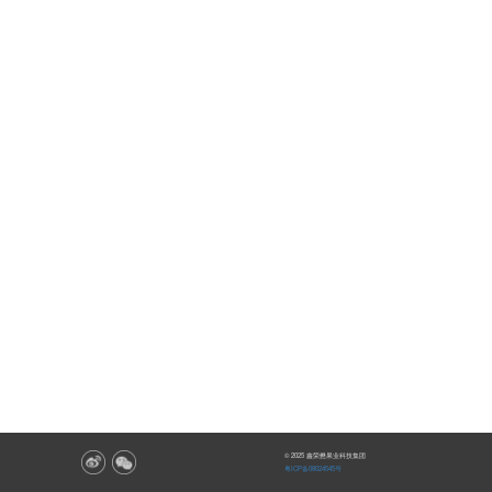
© 2025 鑫荣懋果业科技集团
粤ICP备08024545号