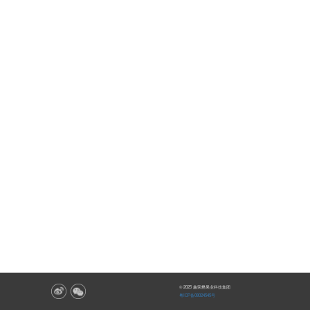
© 2025 鑫荣懋果业科技集团
粤ICP备08024545号