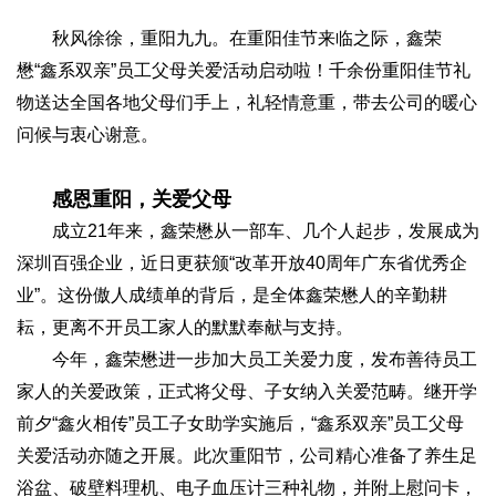
秋风徐徐，重阳九九。在重阳佳节来临之际，鑫荣
懋“鑫系双亲”员工父母关爱活动启动啦！千余份重阳佳节礼
物送达全国各地父母们手上，礼轻情意重，带去公司的暖心
问候与衷心谢意。
感恩重阳，关爱父母
成立21年来，鑫荣懋从一部车、几个人起步，发展成为
深圳百强企业，近日更获颁“改革开放40周年广东省优秀企
业”。这份傲人成绩单的背后，是全体鑫荣懋人的辛勤耕
耘，更离不开员工家人的默默奉献与支持。
今年，鑫荣懋进一步加大员工关爱力度，发布善待员工
家人的关爱政策，正式将父母、子女纳入关爱范畴。继开学
前夕“鑫火相传”员工子女助学实施后，“鑫系双亲”员工父母
关爱活动亦随之开展。此次重阳节，公司精心准备了养生足
浴盆、破壁料理机、电子血压计三种礼物，并附上慰问卡，