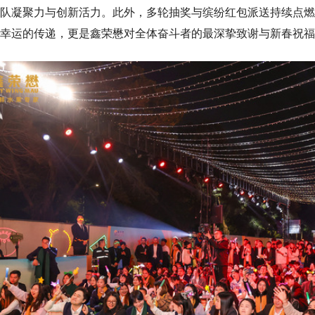
队凝聚力与创新活力。此外，多轮抽奖与缤纷红包派送持续点燃
幸运的传递，更是鑫荣懋对全体奋斗者的最深挚致谢与新春祝福