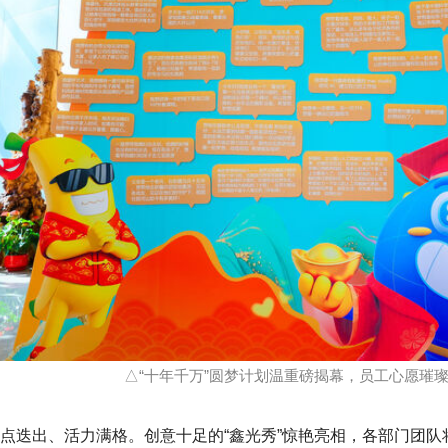
△
“十年千万”圆梦计划温重磅揭幕，
员工心愿璀
点迭出、活力满格。创意十足的“鑫光秀”惊艳亮相，各部门团