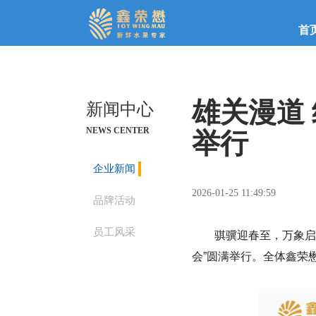
首
雄关漫道 
新闻中心
NEWS CENTER
举行
企业新闻
2026-01-25 11:49:59
品牌活动
员工风采
骐骥迎春至，万象启
会”圆满举行。全体鑫荣