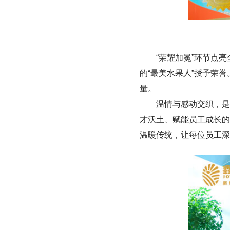
“荣耀加冕”环节点
的“最美水果人”授予荣
量。
温情与感动交织，是
才沃土、赋能员工成长的
温暖传统，让每位员工深