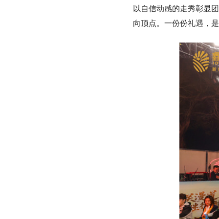
以自信动感的走秀彰显团
向顶点。一份份礼遇，是