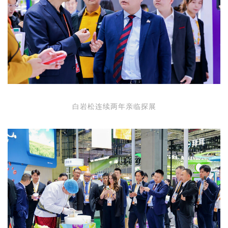
白岩松连续两年亲临探展