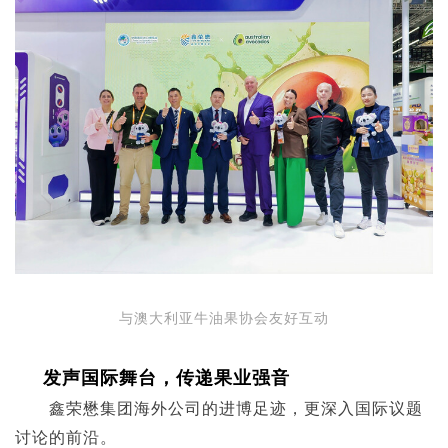
与澳大利亚牛油果协会友好互动
发声国际舞台，
传递果业强音
鑫荣懋集团海外公司的进博足迹，更深入国际议题
讨论的前沿。