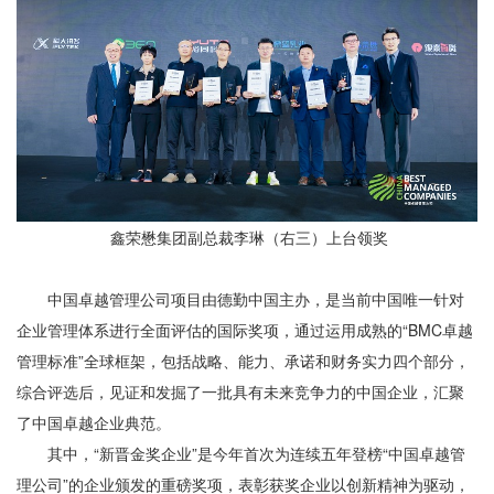
鑫荣懋集团副总裁李琳（右三）上台领奖
中国卓越管理公司项目由德勤中国主办，是当前中国唯一针对
企业管理体系进行全面评估的国际奖项，通过运用成熟的“BMC卓越
管理标准”全球框架，包括战略、能力、承诺和财务实力四个部分，
综合评选后，见证和发掘了一批具有未来竞争力的中国企业，汇聚
了中国卓越企业典范。
其中，“新晋金奖企业”是今年首次为连续五年登榜“中国卓越管
理公司”的企业颁发的重磅奖项，表彰获奖企业以创新精神为驱动，