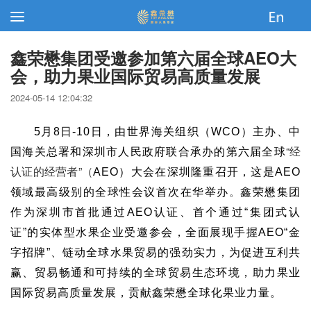
鑫荣懋集团受邀参加第六届全球AEO大
会，助力果业国际贸易高质量发展
2024-05-14 12:04:32
5月8日-10日，由世界海关组织（WCO）主办、中
“经
国海关总署和深圳市人民政府联合承办的第六届全球
认证的经营者”（
AEO）大会在深圳隆重召开，这是AEO
。
领域最高级别的全球性会议首次在华举办
鑫荣懋集团
作为深圳市首批通过AEO认证、首个通过“集团式认
证”的实体型水果企业受邀参会，全面展现手握AEO“金
字招牌”、链动全球水果贸易的强劲实力，为促进互利共
赢、贸易畅通和可持续的全球贸易生态环境，助力果业
国际贸易高质量发展，贡献鑫荣懋全球化果业力量。