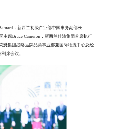
arnard，新西兰初级产业部中国事务副部长
董事局主席Bruce Cameron，新西兰佳沛集团首席执行
张剑，鑫荣懋集团战略品牌品类事业部兼国际物流中心总经
宾列席会议。