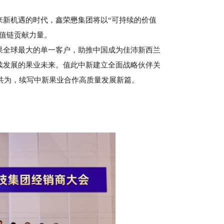
来新机遇的时代，鑫荣懋集团将以“可持续的价值
值链贡献力量。
果全球最大的单一客户，助推中国成为佳沛新西兰
续发展的果业未来。值此中新建立全面战略伙伴关
合共为，续写中新果业合作高质量发展新篇。