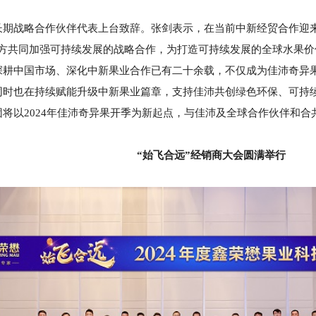
长期战略合作伙伴代表上台致辞。张剑表示，在当前中新经贸合作迎
双方共同加强可持续发展的战略合作，为打造可持续发展的全球水果价
深耕中国市场、深化中新果业合作已有二十余载，不仅成为佳沛奇异
同时也在持续赋能升级中新果业篇章，支持佳沛共创绿色环保、可持
将以2024年佳沛奇异果开季为新起点，与佳沛及全球合作伙伴和
“始飞合远”经销商大会圆满举行