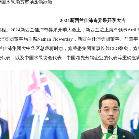
中国水果消费市场蓬勃跃新。
2024新西兰佳沛奇异果开季大吉
。2024新西兰佳沛奇异果开季大会上，新西兰驻上海总领事Ardi B
，新西兰佳沛集团董事局主席Nathan Flowerday，新西兰佳沛集团董事、前
eson，新西兰佳沛集团大中华区总裁蒋时杰，鑫荣懋集团董事长兼CEO
业代表，以及中国水果协会代表、中国领先分销企业的代表等重磅嘉