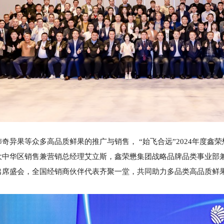
奇异果等众多高品质鲜果的推广与销售， “始飞合远”2024年度
大中华区销售兼营销总经理艾立斯，鑫荣懋集团战略品牌品类事业部
席盛会，全国经销商伙伴代表齐聚一堂，共同助力多品类高品质鲜果盛