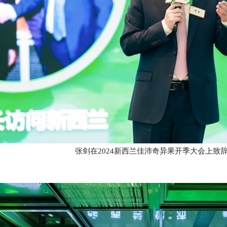
张剑在2024新西兰佳沛奇异果开季大会上致