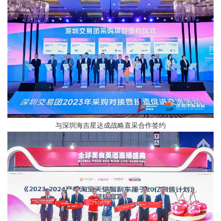
与深圳海吉星达成战略直采合作签约