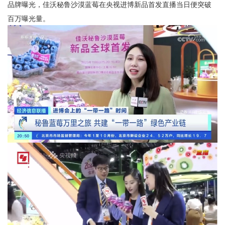
品牌曝光，佳沃秘鲁沙漠蓝莓在央视进博新品首发直播当日便突破
百万曝光量。