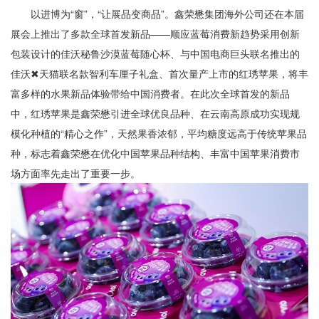
以进博为“窗”，“让展品变商品”。鑫荣懋集团海外公司还在本届
展会上推出了多款全球首发新品——顺应蓝莓消费新趋势采用创新
包装设计的佳沃秘鲁沙漠蓝莓随心杯、与中国电商巨头联名推出的
佳沃✖天猫联名款智利车厘子礼盒、首次量产上市的红琇苹果，将丰
富多样的水果新品体验带给中国消费者。在此次全球首发的新品
中，红琇苹果是鑫荣懋引进全球优良品种、在云南高原成功实现规
模化种植的“精心之作”，天然果香浓郁，平均糖度远高于传统苹果品
种，标志着鑫荣懋在优化中国苹果品种结构、丰富中国苹果消费市
场方面率先走出了重要一步。