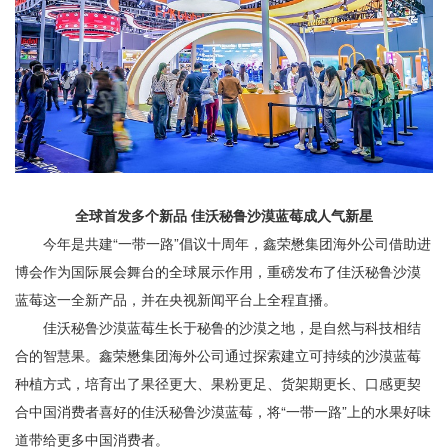
全球首发多个新品 佳沃秘鲁沙漠蓝莓成人气新星
今年是共建“一带一路”倡议十周年，鑫荣懋集团海外公司借助进
博会作为国际展会舞台的全球展示作用，重磅发布了佳沃秘鲁沙漠
蓝莓这一全新产品，并在央视新闻平台上全程直播。
佳沃秘鲁沙漠蓝莓生长于秘鲁的沙漠之地，是自然与科技相结
合的智慧果。鑫荣懋集团海外公司通过探索建立可持续的沙漠蓝莓
种植方式，培育出了果径更大、果粉更足、货架期更长、口感更契
合中国消费者喜好的佳沃秘鲁沙漠蓝莓，将“一带一路”上的水果好味
道带给更多中国消费者。