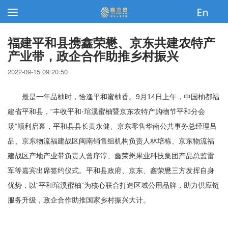
福建平和县携鑫荣懋、京东共建农特产
产业带，政企合作助推乡村振兴
2022-09-15 09:20:50
最是一年品柚时，恰逢平和蜜柚香。9月14日上午，中国柚都福
建省平和县，“丰收平和·琯溪蜜柚暨京东农特产购物节平和分会
场”顺利启幕，平和县县长黄永健、京东零售华南公共事务总经理吕
品、京东物流福建战区闽南销售组机构负责人林培栋、京东物流福
建战区产地产业带负责人曾序淳、鑫荣懋果业科技集团产品总监雷
军等嘉宾出席签约仪式。平和县政府、京东、鑫荣懋三方发挥自身
优势，以“平和琯溪蜜柚”为核心联合打造区域公用品牌，助力供应链
服务升级，政企合作助推国家乡村振兴大计。