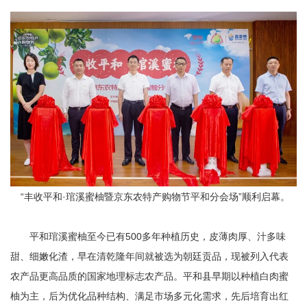
“
丰收平和·琯溪蜜柚暨京东农特产购物节平和分会场”顺利启幕。
平和琯溪蜜柚至今已有500多年种植历史，皮薄肉厚、汁多味
甜、细嫩化渣，早在清乾隆年间就被选为朝廷贡品，现被列入代表
农产品更高品质的国家地理标志农产品。平和县早期以种植白肉蜜
柚为主，后为优化品种结构、满足市场多元化需求，先后培育出红