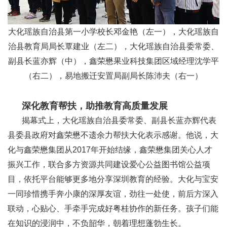
大化瑶族自治县第一小学校长邓金艳（左一），大化瑶族自
治县教育局局长覃建业（左二），大化瑶族自治县委常委、
副县长蓝亦辉（中），鑫荣懋果业科技集团区域经理沈学平
（右二），易地搬迁安置局副局长陈沛夫（右一）
深化教育帮扶，助推教育高质量发展
揭幕式上，大化瑶族自治县委常委、副县长蓝亦辉代表
县委县政府对鑫荣懋不遗余力帮扶大化表示感谢。他说，大
化与鑫荣懋集团从2017年开始结缘，鑫荣懋集团关心人才
振兴工作，联合多方资源共同建设爱心公益图书馆公益项
目，依托平台能够更多地分享深圳教育的经验。大化与宝安
一同珍惜携手奔小康的深厚友谊，劲往一处使，前后方深入
联动，心贴心、手牵手完成好粤桂协作的新任务。孩子们能
在知识的浸润中，不负韶华，朝着理想蓬勃生长。