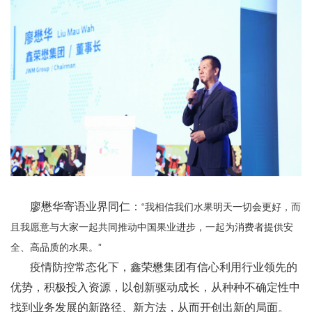
廖懋华寄语业界同仁：
“我相信我们水果明天一切会更好，而
且我愿意与大家一起共同推动中国果业进步，一起为消费者提供安
全、高品质的水果。”
疫情防控常态化下，鑫荣懋集团有信心利用行业领先的
优势，积极投入资源，以创新驱动成长，从种种不确定性中
找到业务发展的新路径、新方法，从而开创出新的局面。