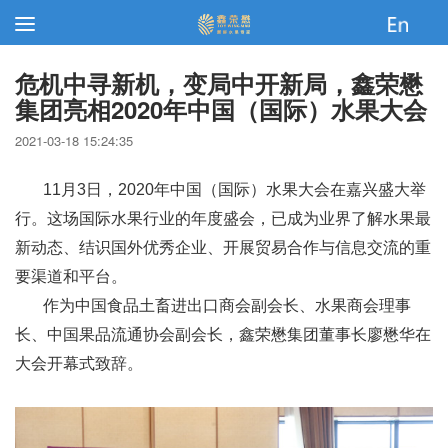
危机中寻新机，变局中开新局，鑫荣懋
集团亮相2020年中国（国际）水果大会
2021-03-18 15:24:35
11月3日，2020年中国（国际）水果大会在嘉兴盛大举
行。这场国际水果行业的年度盛会，已成为业界了解水果最
新动态、结识国外优秀企业、开展贸易合作与信息交流的重
要渠道和平台。
作为中国食品土畜进出口商会副会长、水果商会理事
长、中国果品流通协会副会长，鑫荣懋集团董事长廖懋华在
大会开幕式致辞。