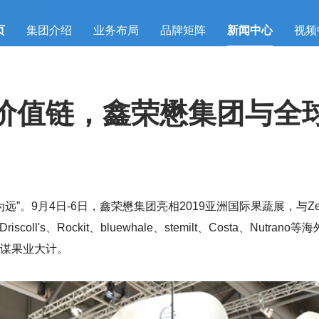
页
集团介绍
业务布局
品牌矩阵
新闻中心
视频
价值链，鑫荣懋集团与全
。9月4日-6日，鑫荣懋集团亮相2019亚洲国际果蔬展，与Zespri、T&G 
d 、Driscoll's、Rockit、bluewhale、stemilt、Costa
谋果业大计。