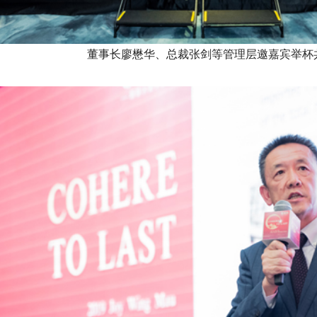
董事长廖懋华、总裁张剑等管理层
邀嘉宾举杯