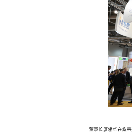
董事长廖懋华在鑫荣