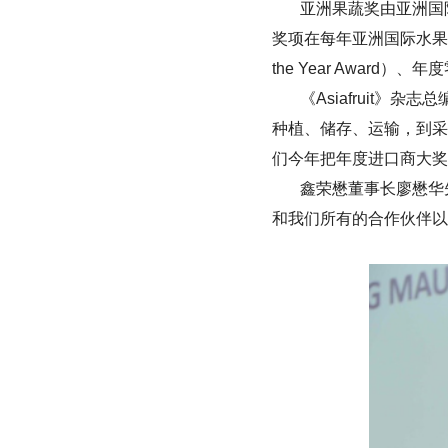
亚洲果蔬奖由亚洲国际
奖项在每年亚洲国际水果蔬
the Year Award）、年度
《Asiafruit
种植、储存、运输，到采
们今年把年度进口商大奖
鑫荣懋董事长廖懋华先
和我们所有的合作伙伴以