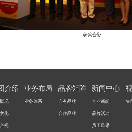
获奖合影
团介绍
业务布局
品牌矩阵
新闻中心
概况
业务体系
自有品牌
企业新闻
集
文化
合作品牌
品牌活动
合规
员工风采