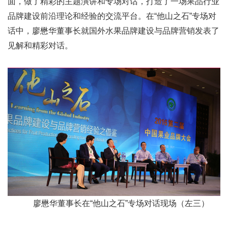
面，做了精彩的主题演讲和专场对话，打造了一场果品行业
品牌建设前沿理论和经验的交流平台。在“他山之石”专场对
话中，廖懋华董事长就国外水果品牌建设与品牌营销发表了
见解和精彩对话。
廖懋华董事长在“他山之石”专场对话现场（左三）