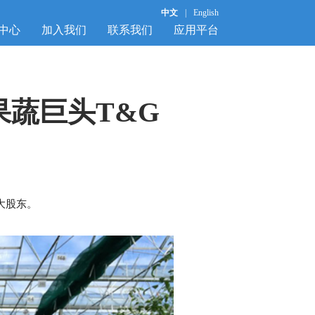
中文
|
English
中心
加入我们
联系我们
应用平台
蔬巨头T&G
大股东。