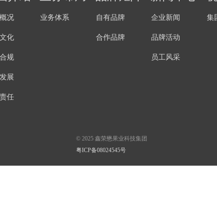
概况
业务体系
自有品牌
企业新闻
集
文化
合作品牌
品牌活动
合规
员工风采
发展
责任
© 2025 鑫荣懋果业科技集团
粤ICP备08024545号