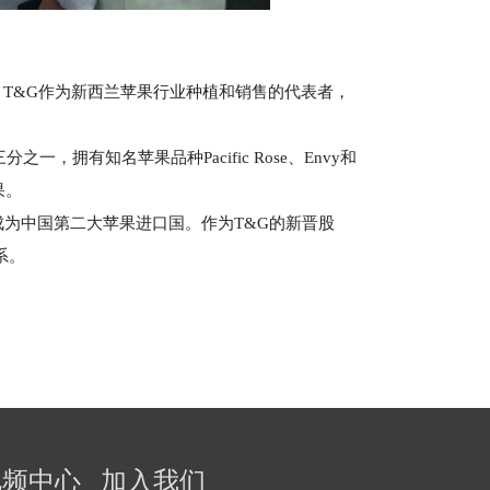
。T&G作为新西兰苹果行业种植和销售的代表者，
有知名苹果品种Pacific Rose、Envy和
果。
为中国第二大苹果进口国。作为T&G的新晋股
系。
视频中心
加入我们