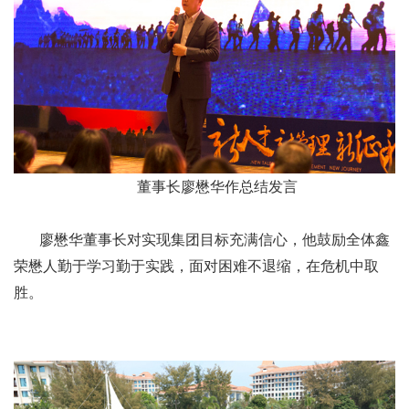
董事长廖懋华作总结发言
廖懋华董事长对实现集团目标充满信心，他鼓励全体鑫
荣懋人勤于学习勤于实践，面对困难不退缩，在危机中取
胜。