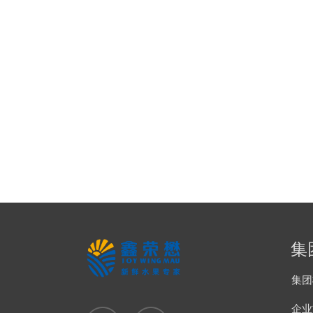
集
集团
企业