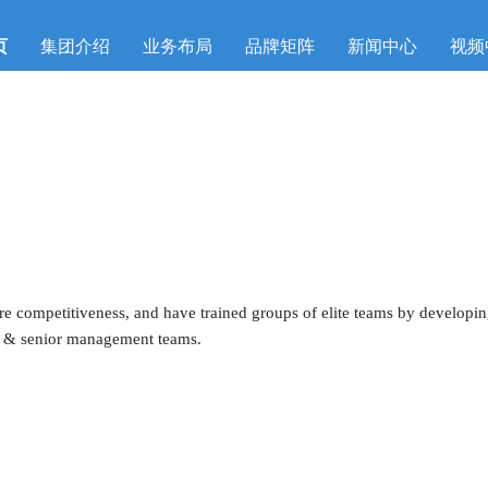
页
集团介绍
业务布局
品牌矩阵
新闻中心
视频
re competitiveness, and have trained groups of elite teams by developing 
le & senior management teams.