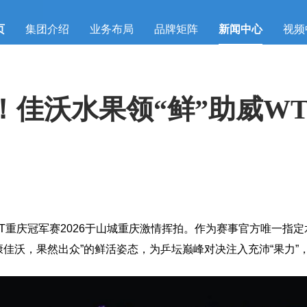
页
集团介绍
业务布局
品牌矩阵
新闻中心
视频
佳沃水果领“鲜”助威WTT
TT重庆冠军赛2026于山城重庆激情挥拍。作为赛事官方唯一指
康佳沃，果然出众”的鲜活姿态，为乒坛巅峰对决注入充沛“果力