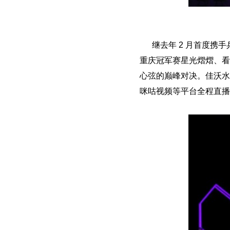
继去年 2 月首度携手
重庆冠军赛星光熠熠、看
心弦的巅峰对决。佳沃水
咪咕视频等平台全程直播