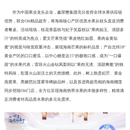
作为中国果业龙头企业，鑫荣懋集团充分发挥全球水果供应链
优势，联合Olé精品超市，将海南核心产区优质水果从枝头直送消费
者餐桌。活动现场，桂花香荔枝与妃子笑荔枝以“果肉如玉、清甜多
汁”的特质成为焦点；爱文芒果凭借“果皮艳红如霞、果肉金黄似
蜜”的视觉与味觉双重冲击，展现海南芒果的标杆品质；产自北纬18°
黄金产区的口口蜜瓜，以中心糖度达15°的极致口感，成为“一口爆
甜”的水果代表；雷琼火山金钻凤梨则以“果肉无渣、清甜爽脆”的独
特风味，彰显火山岩沃土的天然馈赠。此外，树上熟贵妃芒、黄金
燕窝果、黑糖芭比莲雾等稀缺品种，以及首进商超亮相的海南榴莲
同步登陆Olé门店，全方位呈现海南热带水果的丰饶多样性，精准满
足消费者对高品质水果的多元化需求。