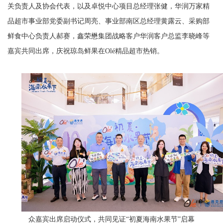
关负责人及协会代表，以及卓悦中心项目总经理张健，华润万家精
品超市事业部党委副书记周亮、事业部南区总经理黄露云、采购部
鲜食中心负责人郝赛，鑫荣懋集团战略客户华润客户总监李晓峰等
嘉宾共同出席，庆祝琼岛鲜果在Olé精品超市热销。
众嘉宾出席启动仪式，共同见证“初夏海南水果节”启幕