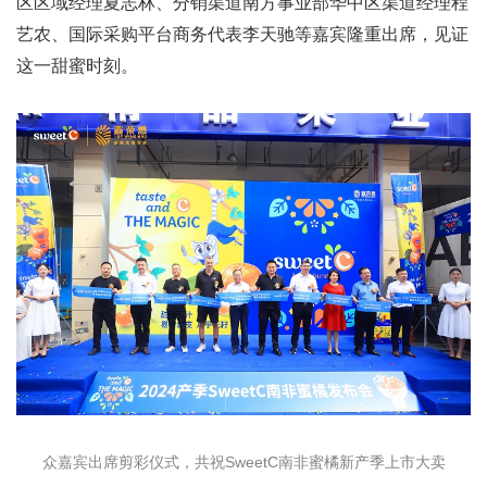
区区域经理夏志林、分销渠道南方事业部华中区渠道经理程
艺农、国际采购平台商务代表李天驰等嘉宾隆重出席，见证
这一甜蜜时刻。
众嘉宾出席剪彩仪式，共祝SweetC南非蜜橘新产季上市大卖