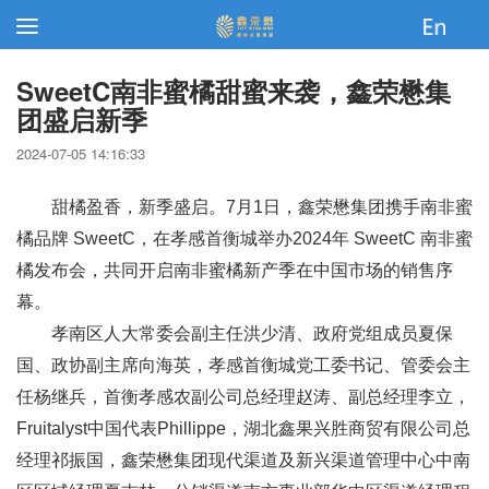
SweetC南非蜜橘甜蜜来袭，鑫荣懋集
团盛启新季
2024-07-05 14:16:33
甜橘盈香，新季盛启。7月1日，鑫荣懋集团携手南非蜜
橘品牌 SweetC，在孝感首衡城举办2024年 SweetC 南非蜜
橘发布会，共同开启南非蜜橘新产季在中国市场的销售序
幕。
孝南区人大常委会副主任洪少清、政府党组成员夏保
国、政协副主席向海英，孝感首衡城党工委书记、管委会主
任杨继兵，首衡孝感农副公司总经理赵涛、副总经理李立，
Fruitalyst中国代表Phillippe，湖北鑫果兴胜商贸有限公司总
经理祁振国，鑫荣懋集团现代渠道及新兴渠道管理中心中南