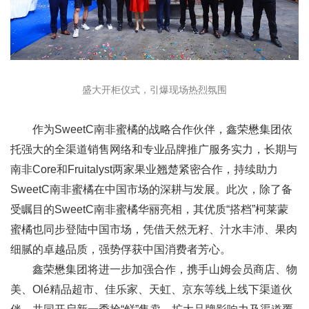
盛大开柜仪式，引爆现场热烈氛围
作为SweetC南非蜜橘的战略合作伙伴，鑫荣懋集团依
托强大的全渠道销售网络和专业品牌推广服务实力，长期与
南非Core和Fruitalyst两家果业翘楚紧密合作，持续助力
SweetC南非蜜橘在中国市场的深耕与发展。此次，除了备
受瞩目的SweetC南非蜜橘华丽亮相，其优质“搭档”柯莱蒙
蜜橘也同步登陆中国市场，凭借天然无籽、汁水丰沛、果肉
细腻的卓越品质，强势俘获中国消费者芳心。
鑫荣懋集团将进一步加强合作，携手山姆会员商店、物
美、Olé精品超市、佳乐家、天虹、京东等线上线下渠道伙