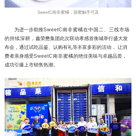
SweetC南非蜜橘，甜蜜触手可及
为进一步助推
SweetC
南非蜜橘在中国二、三线市场
的持续深耕，
鑫荣懋集团此次联动孝感首衡城举行盛大发
布会，通过试吃品鉴、认购有礼等丰富多彩的活动， 让消
费者亲身感受
SweetC
南非蜜橘
的绝佳美味与卓越品质，
成功引爆上市销售热潮。