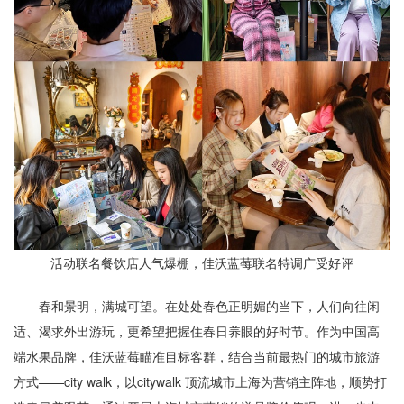
活动联名餐饮店人气爆棚，佳沃蓝莓联名特调广受好评
春和景明，满城可望。在处处春色正明媚的当下，人们向往闲
适、渴求外出游玩，更希望把握住春日养眼的好时节。作为中国高
端水果品牌，佳沃蓝莓瞄准目标客群，结合当前最热门的城市旅游
方式——city walk，以citywalk 顶流城市上海为营销主阵地，顺势打