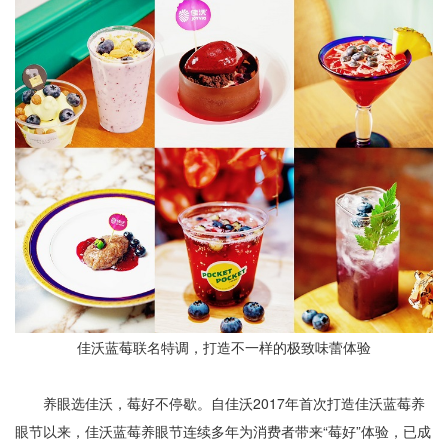
佳沃蓝莓联名特调，打造不一样的极致味蕾体验
养眼选佳沃，莓好不停歇。自佳沃2017年首次打造佳沃蓝莓养
眼节以来，佳沃蓝莓养眼节连续多年为消费者带来“莓好”体验，已成