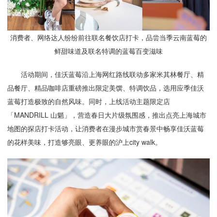
消费者、网络达人纷纷前往联名餐饮店打卡，品尝当季云南蓝莓的
鲜甜味道及联名特调的蓝莓百变滋味
活动期间，佳沃蓝莓沿上海网红路线联动多家米其林餐厅、精
品餐厅、精品咖啡店重磅推出限定美馔、特调饮品，选用应季佳沃
蓝莓打造极致的自然风味。同时，上线活动主题限定店
「MANDRILL 山魈」，营造春日大片级氛围感，推出点亮上海城市
地图的探店打卡活动，让消费者在漫步城市赏春景中畅享佳沃蓝莓
的花样美味，打造够亮眼、更养眼的沪上city walk。