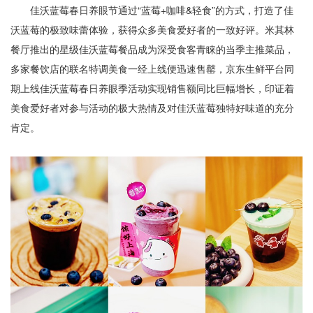
佳沃蓝莓春日养眼节通过“蓝莓+咖啡&轻食”的方式，打造了佳
沃蓝莓的极致味蕾体验，获得众多美食爱好者的一致好评。米其林
餐厅推出的星级佳沃蓝莓餐品成为深受食客青睐的当季主推菜品，
多家餐饮店的联名特调美食一经上线便迅速售罄，京东生鲜平台同
期上线佳沃蓝莓春日养眼季活动实现销售额同比巨幅增长，印证着
美食爱好者对参与活动的极大热情及对佳沃蓝莓独特好味道的充分
肯定。