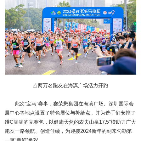
△
两万名跑友在海滨广场活力开跑
此次“宝马”赛事，鑫荣懋集团在海滨广场、深圳国际会
展中心等地点设置了特色展位与补给点，并为选手们安排了
维C满满的完赛包，以健康天然的农夫山泉17.5°橙助力广大
跑友一路领航、创造佳绩，为迎接2024新年的到来勾勒第
一笔“新鲜”色彩。