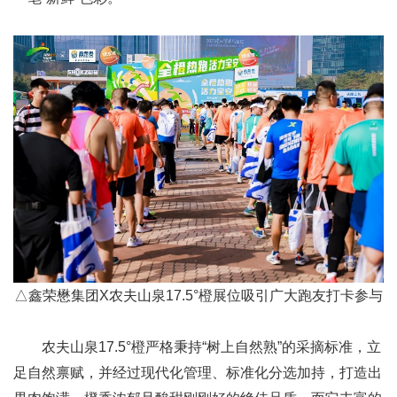
△
鑫荣懋集团X农夫山泉17.5°橙展位吸引广大跑友打卡参与
农夫山泉17.5°橙严格秉持“树上自然熟”的采摘标准，立
足自然禀赋，并经过现代化管理、标准化分选加持，打造出