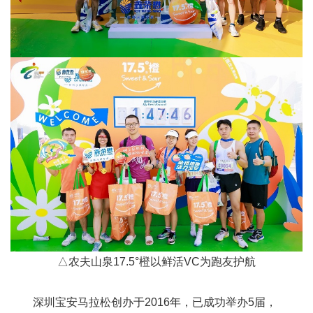
△
农夫山泉17.5°橙以鲜活VC为跑友护航
深圳宝安马拉松创办于2016年，已成功举办5届，