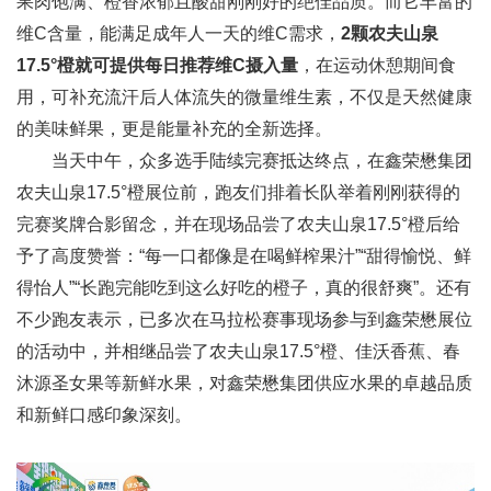
果肉饱满、橙香浓郁且酸甜刚刚好的绝佳品质。而它丰富的
维C含量，能满足成年人一天的维C需求，
2颗农夫山泉
17.5°橙就可提供每日推荐维C摄入量
，在运动休憩期间食
用，可补充流汗后人体流失的微量维生素，不仅是天然健康
的美味鲜果，更是能量补充的全新选择。
当天中午，众多选手陆续完赛抵达终点，在鑫荣懋集团
农夫山泉17.5°橙展位前，跑友们排着长队举着刚刚获得的
完赛奖牌合影留念，并在现场品尝了农夫山泉17.5°橙后给
予了高度赞誉：“每一口都像是在喝鲜榨果汁”“甜得愉悦、鲜
得怡人”“长跑完能吃到这么好吃的橙子，真的很舒爽”。还有
不少跑友表示，已多次在马拉松赛事现场参与到鑫荣懋展位
的活动中，并相继品尝了农夫山泉17.5°橙、佳沃香蕉、春
沐源圣女果等新鲜水果，对鑫荣懋集团供应水果的卓越品质
和新鲜口感印象深刻。