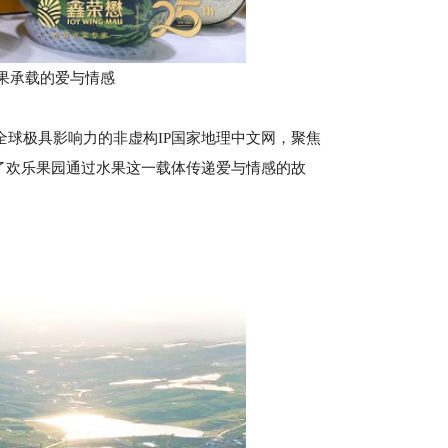
水果承载的爱与情感
全球极具影响力的非虚构IP国家地理中文网，聚焦
了欢乐果园通过水果这一载体传递爱与情感的故