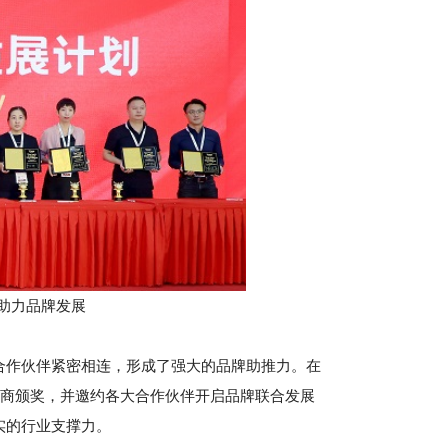
助力品牌发展
合作伙伴紧密相连，形成了强大的品牌助推力。在
经销商颁奖，并邀约各大合作伙伴开启品牌联合发展
实的行业支撑力。