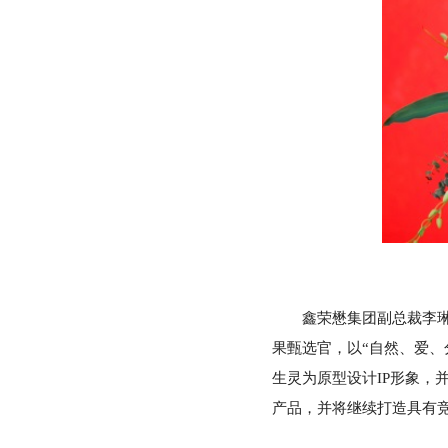
鑫荣懋集团副总裁李
果甄选官，以“自然、爱、
生灵为原型设计IP形象
产品，并将继续打造具有