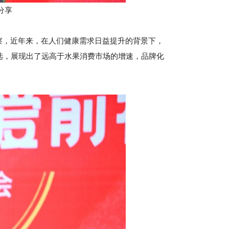
分享
察，近年来，在人们健康需求日益提升的背景下，
选，展现出了远⾼于⽔果消费市场的增速，品牌化