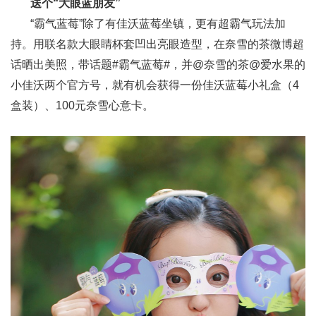
送个“大眼蓝朋友”
“霸气蓝莓”除了有佳沃蓝莓坐镇，更有超霸气玩法加
持。用联名款大眼睛杯套凹出亮眼造型，在奈雪的茶微博超
话晒出美照，带话题#霸气蓝莓#，并@奈雪的茶@爱水果的
小佳沃两个官方号，就有机会获得一份佳沃蓝莓小礼盒（4
盒装）、100元奈雪心意卡。