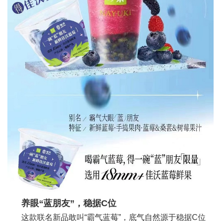
养眼“蓝朋友”，稳据C位
这款联名新品敢叫“霸气蓝莓”，底气自然源于稳据C位