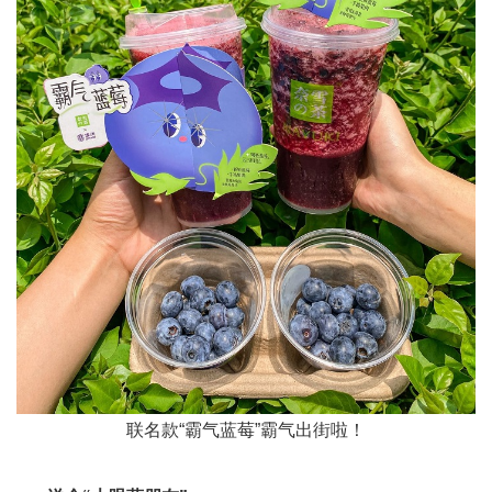
联名款“霸气蓝莓”霸气出街啦！