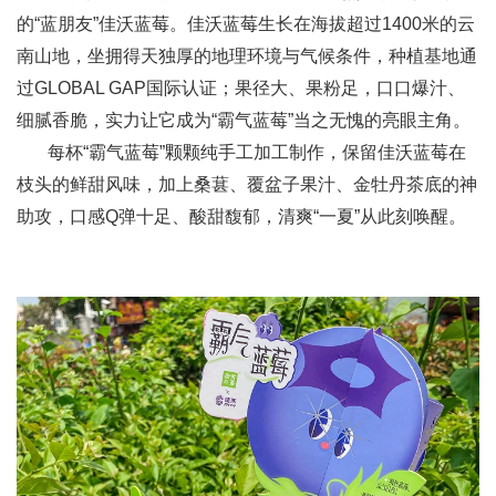
的“蓝朋友”佳沃蓝莓。佳沃蓝莓生长在海拔超过1400米的云
南山地，坐拥得天独厚的地理环境与气候条件，种植基地通
过GLOBAL GAP国际认证；果径大、果粉足，口口爆汁、
细腻香脆，实力让它成为“霸气蓝莓”当之无愧的亮眼主角。
每杯“霸气蓝莓”颗颗纯手工加工制作，保留佳沃蓝莓在
枝头的鲜甜风味，加上桑葚、覆盆子果汁、金牡丹茶底的神
助攻，口感Q弹十足、酸甜馥郁，清爽“一夏”从此刻唤醒。