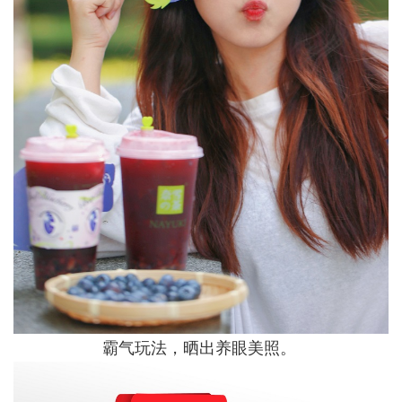
霸气玩法，晒出养眼美照。