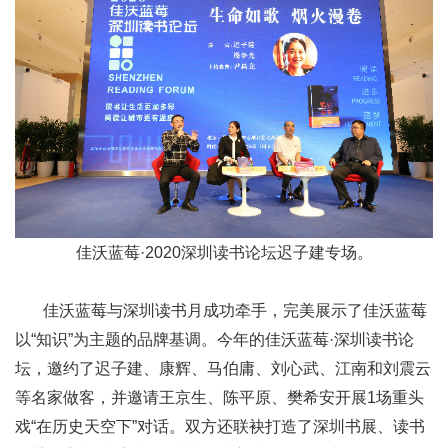
佳沃蓝莓·2020深圳读书论坛迟子建专场。
佳沃蓝莓与深圳读书月成功牵手，完美展示了佳沃蓝莓
以“知识”为主题的品牌基调。今年的佳沃蓝莓·深圳读书论
坛，邀约了迟子建、康辉、马伯庸、刘心武、江南和刘震云
等名家做客，并邀请王京生、陈平原、樊希安开展1场重头
戏“在历史天空下”对话。双方还联袂打造了深圳书展、读书