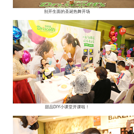
别开生面的圣诞热舞开场
甜品DIY小课堂开课啦！