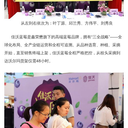
从左到右依次为：叶丁源、邱兰秀、方伟平、刘秀良
佳沃蓝莓是鑫荣懋旗下的高端蓝莓品牌，拥有“三全战略”——全
球化布局、全产业链运营和全程可追溯。从品种选育、种植、采摘
开始，直至销售终端上架，佳沃蓝莓全程严格把控，从枝头采摘到
达沃尔玛货架仅需48小时。