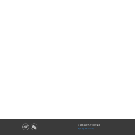
© 2025 鑫荣懋果业科技集团
粤ICP备08024545号