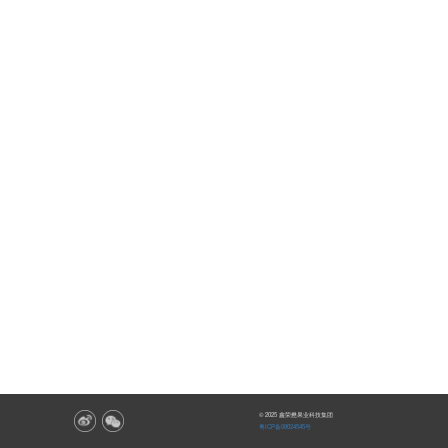
© 2025 鑫荣懋果业科技集团
粤ICP备08024545号