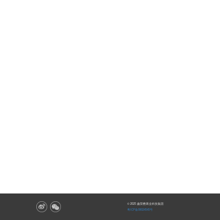
© 2025 鑫荣懋果业科技集团
粤ICP备08024545号