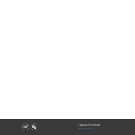
© 2025 鑫荣懋果业科技集团
粤ICP备08024545号