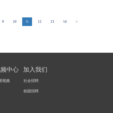
9
10
11
12
13
14
>
视频中心
加入我们
团视频
社会招聘
校园招聘