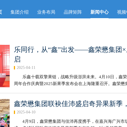
页
集团介绍
业务布局
品牌矩阵
新闻中心
视频
乐同行，从“鑫”出发——鑫荣懋集团
启
2025-04-11
乐鑫十载双擎果链，战略升级澎湃未来。4月10日，鑫荣懋
周年合作庆典暨2025新果季发布会在上海隆重召开。鑫荣懋集
鑫荣懋集团联袂佳沛盛启奇异果新季
2025-04-10
4月9日，鑫荣懋集团与佳沛再度携手，在嘉兴海广兴市场