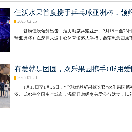
佳沃水果首度携手乒乓球亚洲杯，领
2025-02-25
健康佳沃领鲜出击，活力助威乒耀亚洲。2月19日至23
球亚洲杯）在深圳大运中心体育馆盛大举行，鑫荣懋集团旗下高
有爱就是团圆，欢乐果园携手Olé用
2025-01-23
1月15日至1月26日，“全球优品鲜果甄选官”欢乐果园
汉、成都等全国多个城市，温馨开启暖冬关爱公益活动，以礼赠