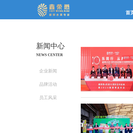
首
新闻中心
NEWS CENTER
企业新闻
品牌活动
员工风采