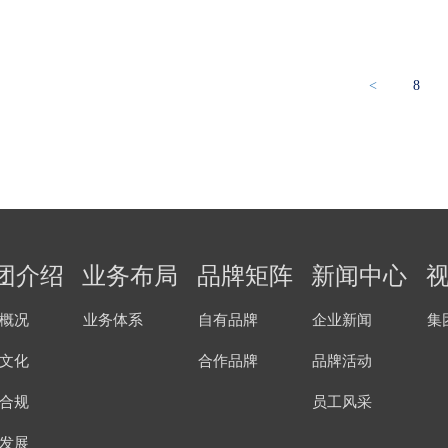
<
8
团介绍
业务布局
品牌矩阵
新闻中心
概况
业务体系
自有品牌
企业新闻
集
文化
合作品牌
品牌活动
合规
员工风采
发展