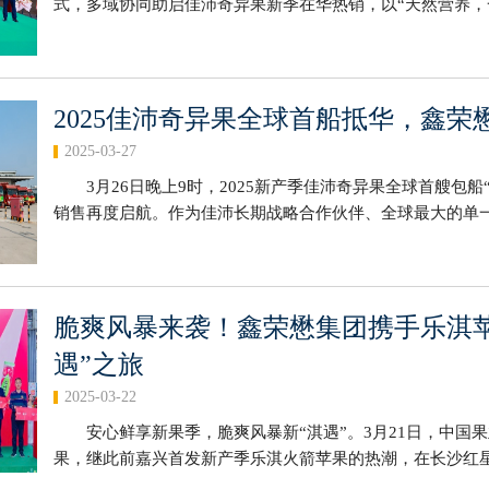
式，多域协同助启佳沛奇异果新季在华热销，以“天然营养，一
2025佳沛奇异果全球首船抵华，鑫
2025-03-27
3月26日晚上9时，2025新产季佳沛奇异果全球首艘包船
销售再度启航。作为佳沛长期战略合作伙伴、全球最大的单一客
脆爽风暴来袭！鑫荣懋集团携手乐淇
遇”之旅
2025-03-22
安心鲜享新果季，脆爽风暴新“淇遇”。3月21日，中
果，继此前嘉兴首发新产季乐淇火箭苹果的热潮，在长沙红星