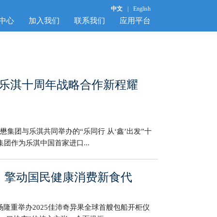
中文
|
English
中心
加入我们
联系我们
应用平台
×乐淇十周年战略合作新程耀
集团与乐淇共同举办的“乐同行 从‘鑫’出发”十
团作为乐淇中国首家进口...
，擎动国民健康消费新食代
隆重举办2025佳沛奇异果全球首艘包船开柜仪