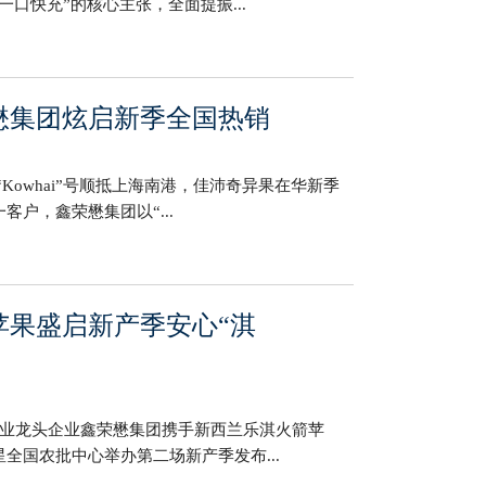
口快充”的核心主张，全面提振...
荣懋集团炫启新季全国热销
“Kowhai”号顺抵上海南港，佳沛奇异果在华新季
户，鑫荣懋集团以“...
苹果盛启新产季安心“淇
国果业龙头企业鑫荣懋集团携手新西兰乐淇火箭苹
全国农批中心举办第二场新产季发布...