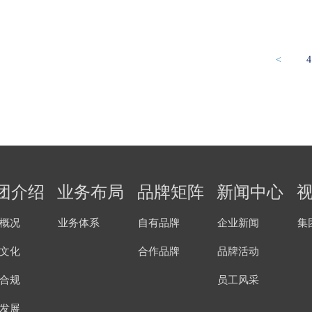
<
4
团介绍
业务布局
品牌矩阵
新闻中心
概况
业务体系
自有品牌
企业新闻
集
文化
合作品牌
品牌活动
合规
员工风采
发展