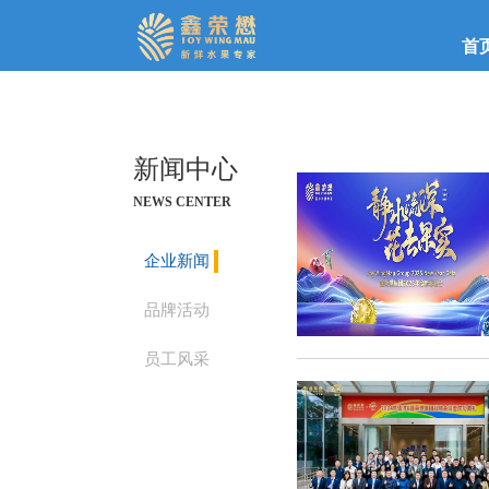
首
新闻中心
NEWS CENTER
企业新闻
品牌活动
员工风采