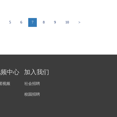
5
6
7
8
9
10
>
视频中心
加入我们
团视频
社会招聘
校园招聘