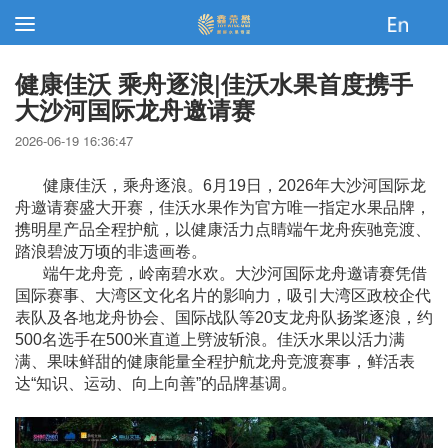
健康佳沃 乘舟逐浪|佳沃水果首度携手
大沙河国际龙舟邀请赛
2026-06-19 16:36:47
健康佳沃，乘舟逐浪。6月19日，2026年大沙河国际龙
舟邀请赛盛大开赛，佳沃水果作为官方唯一指定水果品牌，
携明星产品全程护航，以健康活力点睛端午龙舟疾驰竞渡、
踏浪碧波万顷的非遗画卷。
端午龙舟竞，岭南碧水欢。大沙河国际龙舟邀请赛凭借
国际赛事、大湾区文化名片的影响力，吸引大湾区政校企代
表队及各地龙舟协会、国际战队等20支龙舟队扬桨逐浪，约
500名选手在500米直道上劈波斩浪。佳沃水果以活力满
满、果味鲜甜的健康能量全程护航龙舟竞渡赛事，鲜活表
达“知识、运动、向上向善”的品牌基调。