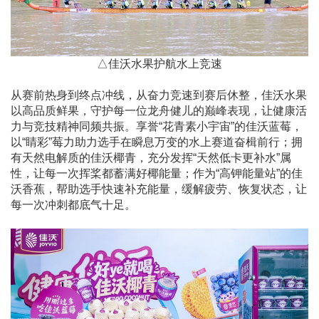
△
佳沃水果护航水上竞速
从赛前热身到终点冲线，从奋力竞速到赛后休整，佳沃水果
以高品质鲜果，守护每一位龙舟健儿的巅峰表现，让健康活
力与竞技精神同频共振。享誉“花青素小宇宙”的佳沃蓝莓，
以“睛彩”莓力助力选手在瞬息万变的水上赛道奋楫前行；拥
有天然电解质的佳沃椰青，充分发挥“天然低卡更补水”属
性，让每一次挥桨都蓄满好椰能量；作为“高钾能量站”的佳
沃香蕉，帮助选手快速补充能量，缓解疲劳、恢复状态，让
每一次冲刺都底气十足。