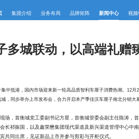
页
集团介绍
业务布局
品牌矩阵
新闻中心
视频
子多城联动，以高端礼赠
集中抵港，国内市场迎来新一轮高品质智利车厘子消费热潮。12月
流城，同步举办上市发布会，合力开启本产季佳沃车厘子南北分销大
现场，首衡城党工委副书记方星，首衡城管委会副主任陈涛，首
会长祁振国，以及鑫荣懋集团现代渠道及新兴渠道管理中心中南
宾共同出席，见证新品上市并参与剪彩与开柜仪式。