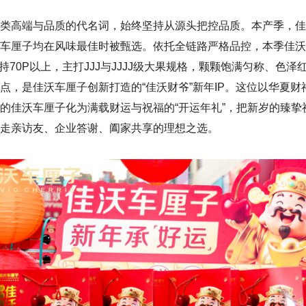
类高端与品质的代名词，始终坚持从源头把控品质。本产季，佳
车厘子均在风味最佳时被甄选。依托全链路严格品控，本季佳沃
度保持70P以上，主打JJJ与JJJJ级大果规格，颗颗饱满匀称、
点，是佳沃车厘子创新打造的“佳沃财爷”新年IP。这位以华夏财
的佳沃车厘子化为满载财运与祝福的“开运年礼”，把新岁的臻
走亲访友、企业答谢、阖家共享的理想之选。