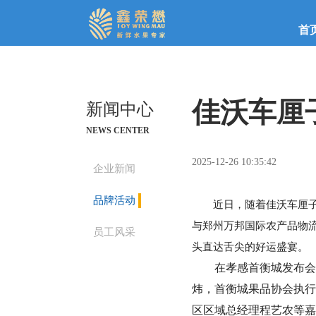
首
佳沃车厘
新闻中心
NEWS CENTER
2025-12-26 10:35:42
企业新闻
品牌活动
近日，随着佳沃车厘子
与郑州万邦国际农产品物
员工风采
头直达舌尖的好运盛宴。
在孝感首衡城发布会
炜，首衡城果品协会执行
区区域总经理程艺农等嘉