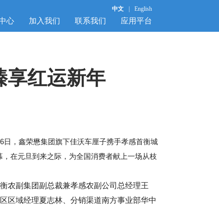
中文
|
English
中心
加入我们
联系我们
应用平台
臻享红运新年
26日，鑫荣懋集团旗下佳沃车厘子携手孝感首衡城
幕，在元旦到来之际，为全国消费者献上一场从枝
衡农副集团副总裁兼孝感农副公司总经理王
区区域经理夏志林、分销渠道南方事业部华中