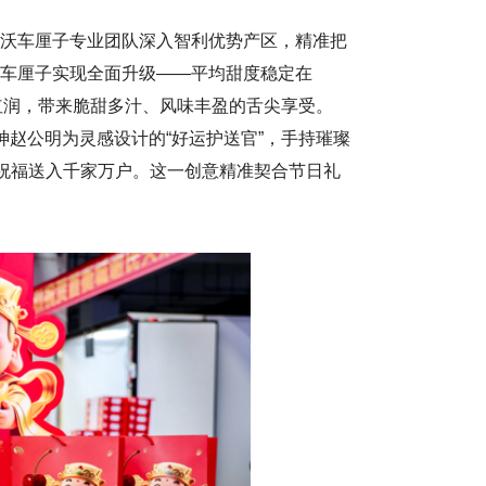
沃车厘子专业团队深入智利优势产区，精准把
车厘子实现全面升级——平均甜度稳定在
色泽红润，带来脆甜多汁、风味丰盈的舌尖享受。
神赵公明为灵感设计的“好运护送官”，手持璀璨
挚祝福送入千家万户。这一创意精准契合节日礼